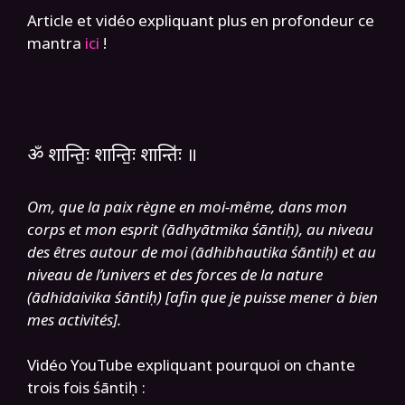
Article et vidéo expliquant plus en profondeur ce
mantra
ici
!
ॐ शान्तिः॒ शान्तिः॒ शान्तिः॑ ॥
Om, que la paix règne
en moi-même, dans mon
corps et mon esprit (ādhyātmika śāntiḥ), au niveau
des êtres autour de moi
(ādhibhautika śāntiḥ) et au
niveau de l’univers et des forces de la nature
(ādhidaivika śāntiḥ) [afin que je puisse mener à bien
mes activités].
Vidéo YouTube expliquant pourquoi on chante
trois fois śāntiḥ :