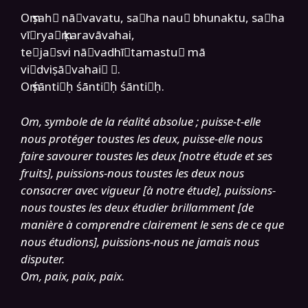
Oṃ sah॒ nā॑vavatu, sa॒ha nau॑ bhunaktu, sa॒ha
vī॒rya॑ṃ karavāvahai,
te॒ja॒svi nā॒vadhī॑tamastu॒ mā
vi॑dviṣā॒vahai॑ ॑.
Oṃ śānti॒ḥ śānti॒ḥ śānti॑ḥ.
Om, symbole de la réalité absolue ; puisse-t-elle
nous protéger toustes les deux, puisse-elle nous
faire savourer toustes les deux [notre étude et ses
fruits], puissions-nous toustes les deux nous
consacrer avec vigueur [à notre étude], puissions-
nous toustes les deux étudier brillamment [de
manière à comprendre clairement le sens de ce que
nous étudions], puissions-nous ne jamais nous
disputer.
Om, paix, paix, paix.