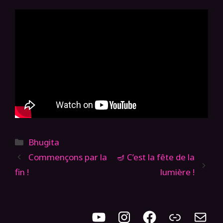
Catégories
Bhugita
Commençons par la
🪔 C’est la fête de la
fin !
lumière !
Youtube
Instagram
Facebook
Newsle
Cont