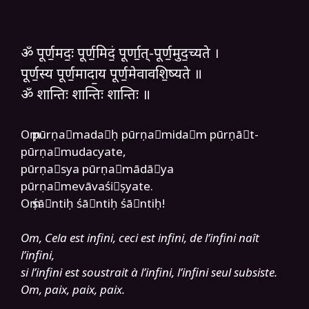
ॐ पूर्ण॒मदः॒ पूर्ण॒मिदं॒ पूर्णा॒त्-पूर्ण॒मुद॒च्यते ।
पूर्ण॒स्य पूर्ण॒मादा॒य पूर्ण॒मेवावशि॒ष्यते ॥
ॐ शान्तिः शान्तिः शान्तिः ॥
Oṃ pūrṇa॒mada॒ḥ pūrṇa॒mida॒m pūrṇā॒t-
pūrṇa॒mudacyate,
pūrṇa॒sya pūrṇa॒mādā॒ya
pūrṇa॒mevāvaśi॒ṣyate.
Oṃ śā॒ntiḥ śā॒ntiḥ śā॒ntiḥ!
Om, Cela est infini, ceci est infini, de l’infini naît
l’infini,
si l’infini est soustrait à l’infini, l’infini seul subsiste.
Om, paix, paix, paix.